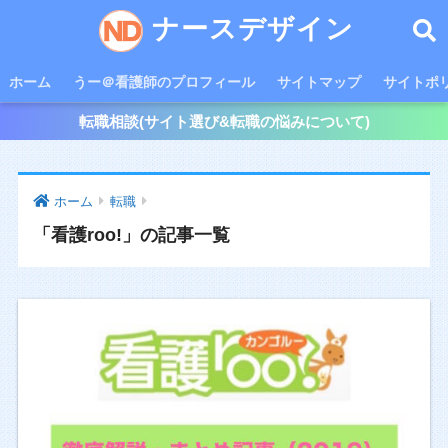
ナースデザイン
ホーム
うー＠看護師のプロフィール
サイトマップ
サイトポ
転職相談(サイト選び&転職の悩みについて)
ホーム
転職
「看護roo!」の記事一覧