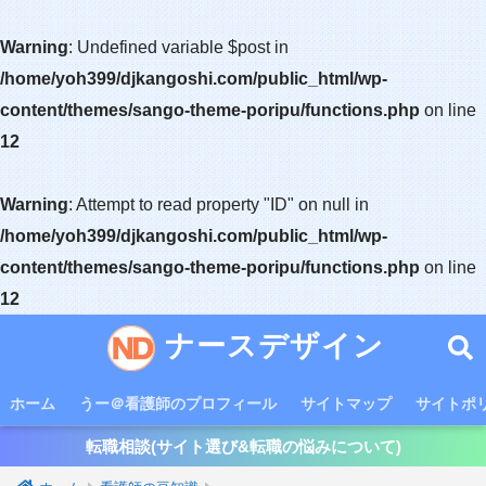
Warning
: Undefined variable $post in
/home/yoh399/djkangoshi.com/public_html/wp-
content/themes/sango-theme-poripu/functions.php
on line
12
Warning
: Attempt to read property "ID" on null in
/home/yoh399/djkangoshi.com/public_html/wp-
content/themes/sango-theme-poripu/functions.php
on line
12
ナースデザイン
ホーム
うー＠看護師のプロフィール
サイトマップ
サイトポ
転職相談(サイト選び&転職の悩みについて)