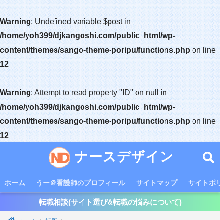
Warning
: Undefined variable $post in
/home/yoh399/djkangoshi.com/public_html/wp-
content/themes/sango-theme-poripu/functions.php
on line
12
Warning
: Attempt to read property "ID" on null in
/home/yoh399/djkangoshi.com/public_html/wp-
content/themes/sango-theme-poripu/functions.php
on line
12
ナースデザイン
ホーム
うー＠看護師のプロフィール
サイトマップ
サイトポ
転職相談(サイト選び&転職の悩みについて)