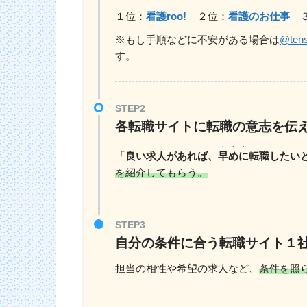
１位：
看護roo!
２位：
看護のお仕事
※もし手順などに不安がある場合は
@tens
す。
STEP2
各転職サイトに転職の意志を伝
・・・
「
良い求人があれば、
早めに
転職したい
を紹介してもらう。
STEP3
自分の条件に合う転職サイト１
担当の相性や希望の求人など、
条件を照