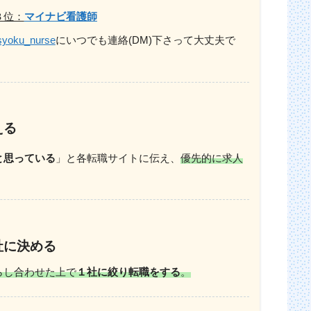
３位：
マイナビ看護師
yoku_nurse
にいつでも連絡(DM)下さって大丈夫で
える
と思っている
」と各転職サイトに伝え、
優先的に求人
社に決める
らし合わせた上で
１社に絞り転職をする
。