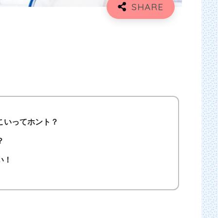
こいってホント？
？
い！