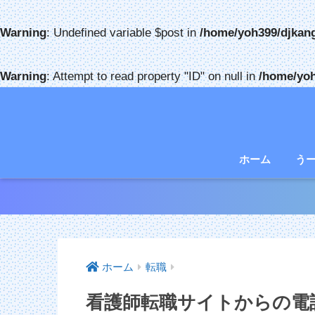
Warning
: Undefined variable $post in
/home/yoh399/djkan
Warning
: Attempt to read property "ID" on null in
/home/yoh
ホーム
う
ホーム
転職
看護師転職サイトからの電